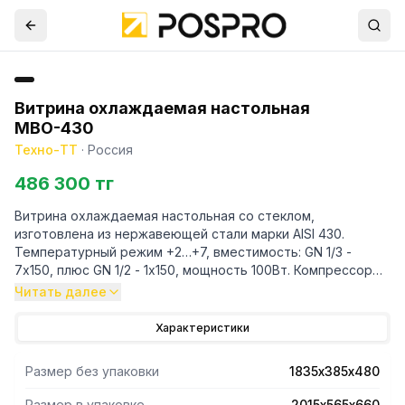
Витрина охлаждаемая настольная
МВО-430
Техно-ТТ
·
Россия
486 300 тг
Витрина охлаждаемая настольная со стеклом,
изготовлена из нержавеющей стали марки AISI 430.
Температурный режим +2…+7, вместимость: GN 1/3 -
7х150, плюс GN 1/2 - 1х150, мощность 100Вт. Компрессор
(Китай). Хладон R-134. Поставляется в собранном виде.
Читать далее
Характеристики
Размер без упаковки
1835х385х480
Размер в упаковке
2015х565х660