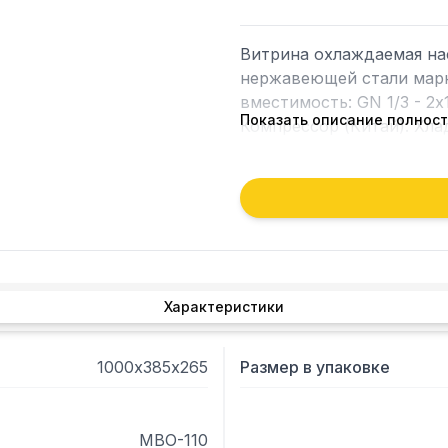
Витрина охлаждаемая нас
нержавеющей стали марк
вместимость: GN 1/3 - 2х1
Показать описание полнос
Компрессор (Китай). Хла
Характеристики
1000х385х265
Размер в упаковке
МВО-110