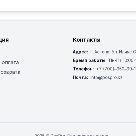
ция
Контакты
Адрес:
г. Астана, ​Ул. Илияс 
Время работы:
Пн-Пт 10:00-
 оплата
Телефон:
+7 (700)‒950‒99‒1
возврата
Почта:
info@pospro.kz
2025 © PosPro. Все права защищены.