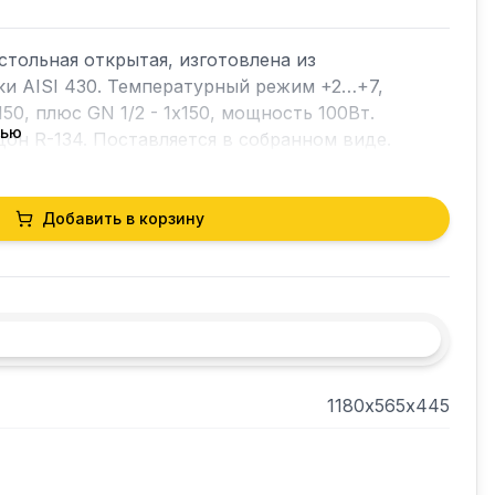
тольная открытая, изготовлена из 
и AISI 430. Температурный режим +2…+7, 
50, плюс GN 1/2 - 1х150, мощность 100Вт. 
тью
дон R-134. Поставляется в собранном виде.
Добавить в корзину
1180х565х445