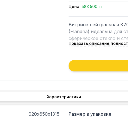
Цена:
583 500 тг
Витрина нейтральная K70
(Flandria) идеальна для
сферическое стекло и ст
Показать описание полнос
товар с наилучшей сторон
глубина нижней зоны вык
освещением. Цвет корпу
— отделка под золото.
Характеристики
920х650х1315
Размер в упаковке