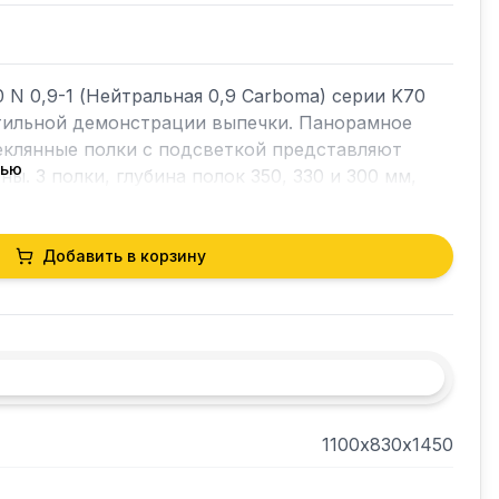
 N 0,9-1 (Нейтральная 0,9 Carboma) серии K70 
 стильной демонстрации выпечки. Панорамное 
еклянные полки с подсветкой представляют 
тью
ы. 3 полки, глубина полок 350, 330 и 300 мм, 
ладки -440 мм. Без холодильной системы, с LED 
са — коричневый, экспозиционные поверхности 
Добавить в корзину
1100х830х1450