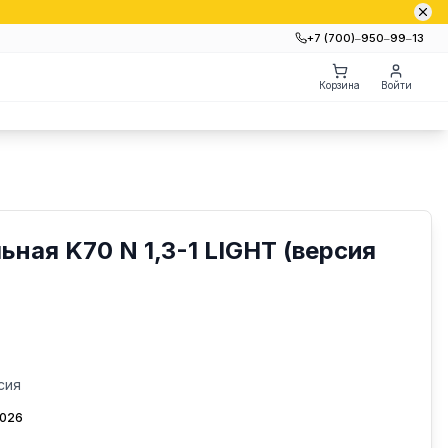
+7 (700)‒950‒99‒13
Корзина
Войти
ная K70 N 1,3-1 LIGHT (версия
сия
2026