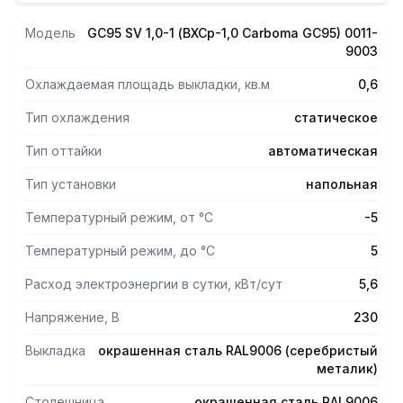
Пенополиуретановая изоляция корпуса, боковин,
столешницы.
Модель
GC95 SV 1,0-1 (ВХСр-1,0 Carboma GC95) 0011-
Экспозиционная поверхность, столешница из стали
9003
RAL9006(серебристый металлик).
LED подсветка.
Охлаждаемая площадь выкладки, кв.м
0,6
Боковины серые, декор белый.
Тип охлаждения
статическое
Тип оттайки
автоматическая
Тип установки
напольная
Температурный режим, от °С
-5
Температурный режим, до °С
5
Расход электроэнергии в сутки, кВт/сут
5,6
Напряжение, В
230
Выкладка
окрашенная сталь RAL9006 (серебристый
металик)
Столешница
окрашенная сталь RAL9006