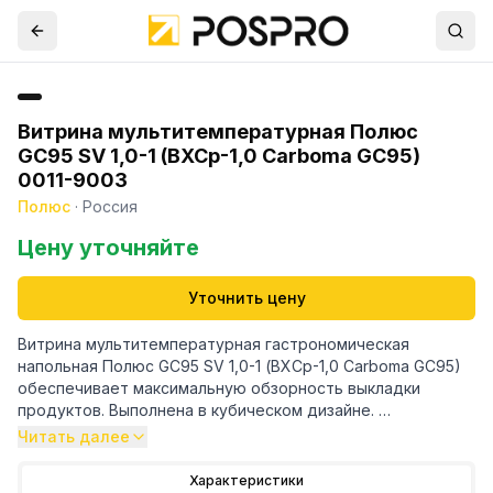
Витрина мультитемпературная Полюс
GC95 SV 1,0-1 (ВХСр-1,0 Carboma GC95)
0011-9003
Полюс
·
Россия
Цену уточняйте
Уточнить цену
Витрина мультитемпературная гастрономическая
напольная Полюс GC95 SV 1,0-1 (ВХСр-1,0 Carboma GC95)
обеспечивает максимальную обзорность выкладки
продуктов. Выполнена в кубическом дизайне.
Климатический класс оборудования 3.
Читать далее
Микропроцессорный блок управления с индикацией
температуры.
Характеристики