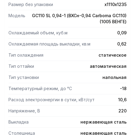
ПЭН оттайки поддона слива конденсата.
Размер без упаковки
х1110х1235
Защитный бампер – нержавеющая труба.
Цвет Венге.
Модель
GC110 SL 0,94-1 (ВХСн-0,94 Carboma GC110)
(1005 ВЕНГЕ)
Охлаждаемый объем, куб.м
0,09
Охлаждаемая площадь выкладки, кв.м
0,62
Тип охлаждения
статическое
Тип оттайки
автоматическая
Тип установки
напольная
Температурный режим, до °С
-18
Расход электроэнергии в сутки, кВт/сут
10,6
Напряжение, В
220
Выкладка
нержавеющая сталь
Столешница
нержавеющая сталь