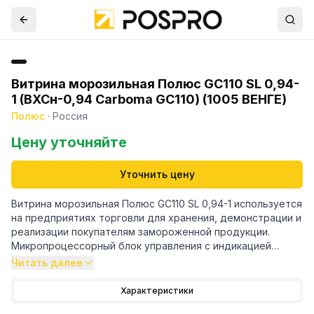
Витрина морозильная Полюс GC110 SL 0,94-
1 (ВХСн-0,94 Carboma GC110) (1005 ВЕНГЕ)
Полюс
·
Россия
Цену уточняйте
Уточнить цену
Витрина морозильная Полюс GC110 SL 0,94-1 используется
на предприятиях торговли для хранения, демонстрации и
реализации покупателям замороженной продукции.
Микропроцессорный блок управления с индикацией
температуры.
Читать далее
Экспозиционная поверхность, столешница из
шлифованной нержавеющей стали.
Характеристики
LED освещение основной зоны (белый тёплый).