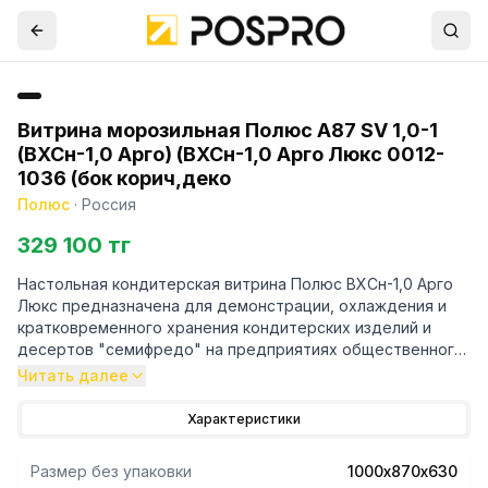
Витрина морозильная Полюс A87 SV 1,0-1
(ВХСн-1,0 Арго) (ВХСн-1,0 Арго Люкс 0012-
1036 (бок корич,деко
Полюс
·
Россия
329 100 тг
Настольная кондитерская витрина Полюс ВХСн-1,0 Арго
Люкс предназначена для демонстрации, охлаждения и
кратковременного хранения кондитерских изделий и
десертов "семифредо" на предприятиях общественного
питания и торговли. Модель оснащена датчиком-реле
Читать далее
температуры, 2 охлаждаемыми полками и ночными
шторками из органического стекла. Корпус имеет
Характеристики
пенополиуретановую теплоизоляцию.
Цветовое решение витрины ВХСн-1,0 Арго Люкс (А87 SV
Размер без упаковки
1000х870х630
1,0-1 0012-1036) - brown&gold: