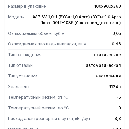
боковина - пластик коричневый;
Размер в упаковке
1100х900х360
столешница - сталь коричневая;
полка, выкладка, передняя обшивка, обшивка светильника
Модель
A87 SV 1,0-1 (ВХСн-1,0 Арго) (ВХСн-1,0 Арго
и испарителя - сталь RAL 1036 (золотой).
Люкс 0012-1036 (бок корич,декор зол)
Охлаждаемый объем, куб.м
0,05
Охлаждаемая площадь выкладки, кв.м
0,46
Тип охлаждения
статическое
Тип оттайки
автоматическая
Тип установки
настольная
Хладагент
R134a
Температурный режим, от °С
-6
Температурный режим, до °С
0
Расход электроэнергии в сутки, кВт/сут
3,8