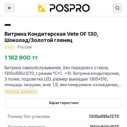
Витрина Кондитерская Vete OF 130,
Шоколад/Золотой глянец
Chilz
·
Россия
1 162 900 тг
Витрина самообслуживания, без переднего стекла,
1300х695х1270, t режим °C+1…+10. Витрина кондитерская,
3 полки, подсветка LED, размер выкладки: 1305*510,
площадь загрузки, м.кв. 1,6, вентилируемое охлаждение,
потр. эл.энергии 14,3кВтч/сутки, 190кг, Ночная шторка с
Читать далее
магнитной фиксацией, цвет Шоколад/золотой глянец,
220В, 1,235кВт
Характеристики
Размер без упаковки
1300х695х1270
Размер в упаковке
1550х800х1535