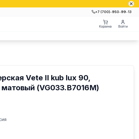
+7 (700)‒950‒99‒13
Корзина
Войти
ская Vete II kub lux 90,
 матовый (VG033.B7016M)
сия