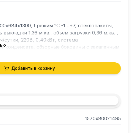
0х684х1300, t режим °C -1…+7, стеклопакеты, 
выкладки 1.36 м.кв., объем загрузки 0,36 м.кв. , 
ч/сутки, 220В, 0,40кВт, система 
тью
е конденсата, обзорные боковины с закаленным 
ертикальная LED подсветка (подсветка каждой 
рамочное структурное остекление 
вери-слайдер со стеклопакетом,регулируемые 
Добавить в корзину
вка.
1570х800х1495