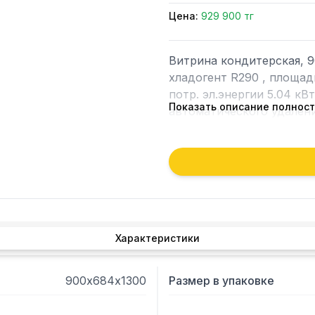
Цена:
929 900 тг
Витрина кондитерская, 90
хладогент R290 , площадь 
потр. эл.энергии 5.04 кВт
Показать описание полнос
автоматического удалени
стеклом , сценическая в
полки - доп. опция), без
стеклопакетами,задние д
ножки, деревянная упако
Характеристики
900х684х1300
Размер в упаковке