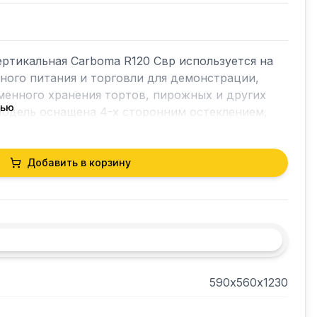
ртикальная Carboma R120 Cвр используется на 
ого питания и торговли для демонстрации, 
енного хранения тортов, пирожных и других 
тью
одель оснащена 4-х сторонним остеклением, 
акеты (120 - дверь стекло 5мм). 
 управления с индикацией температуры. 3 
 мм), которые можно устанавливать на разные 
Добавить в корзину
нель машинного отделения, верхняя панель, 
 - сталь цвета «золото», рамка двери – профиль 
 коричневого цвета.
590х560х1230