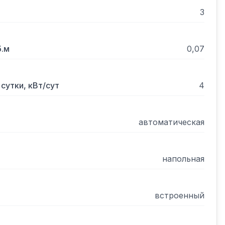
3
б.м
0,07
сутки, кВт/сут
4
автоматическая
напольная
встроенный