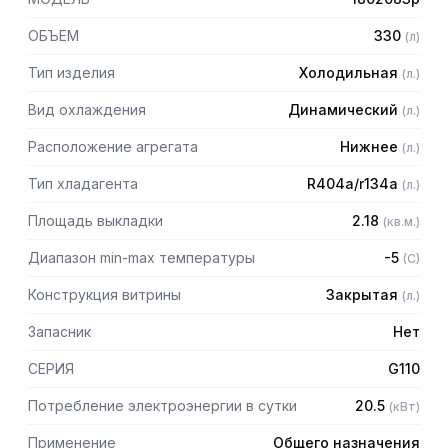
ОБЪЕМ
330
(
л
)
Тип изделия
Холодильная
(
л.
)
Вид охлаждения
Динамический
(
л.
)
Расположение агрегата
Нижнее
(
л.
)
Тип хладагента
R404a/r134a
(
л.
)
Площадь выкладки
2.18
(
кв.м.
)
Диапазон min-max температуры
-5
(
C
)
Конструкция витрины
Закрытая
(
л.
)
Запасник
Нет
СЕРИЯ
G110
Потребление электроэнергии в сутки
20.5
(
кВт
)
Применение
Общего назначения