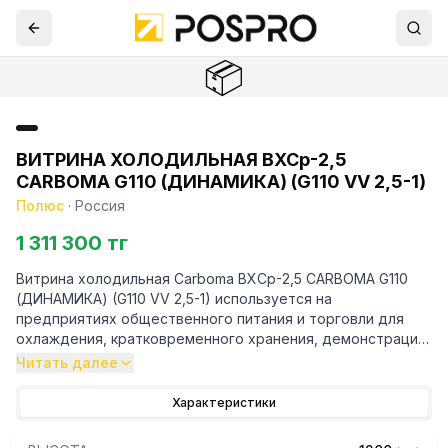
📦
ВИТРИНА ХОЛОДИЛЬНАЯ ВХСр-2,5
CARBOMA G110 (ДИНАМИКА) (G110 VV 2,5-1)
Полюс
·
Россия
1 311 300 тг
Витрина холодильная Carboma ВХСр-2,5 CARBOMA G110
(ДИНАМИКА) (G110 VV 2,5-1) используется на
предприятиях общественного питания и торговли для
охлаждения, кратковременного хранения, демонстрации
и продажи продуктов питания, салатов, молочных и
Читать далее
других гастрономических изделий.
Характеристики
Особенности: