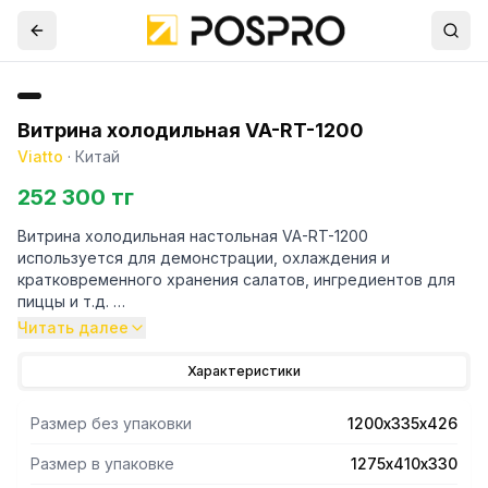
Витрина холодильная VA-RT-1200
Viatto
·
Китай
252 300 тг
Витрина холодильная настольная VA-RT-1200
используется для демонстрации, охлаждения и
кратковременного хранения салатов, ингредиентов для
пиццы и т.д.
Читать далее
Модель оснащена статическим охлаждением,
электронным термостатом с цифровым дисплеем.
Характеристики
Корпус выполнен из нерж. стали, верхняя часть - из
прямого стекла.
Размер без упаковки
1200х335х426
Вместимость 5хGN1/4.
Климатический класс до +32°С
Размер в упаковке
1275х410х330