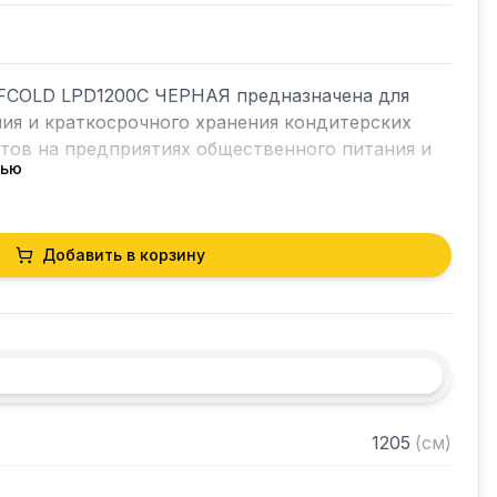
FCOLD LPD1200C ЧЕРНАЯ предназначена для 
ия и краткосрочного хранения кондитерских 
ртов на предприятиях общественного питания и 
тью
Добавить в корзину
лестящая черная стеклянная рама

ка каждой полки

дин шаг)

рцы купе

верхняя/передняя часть

1205
(
см
)
тального стекла
