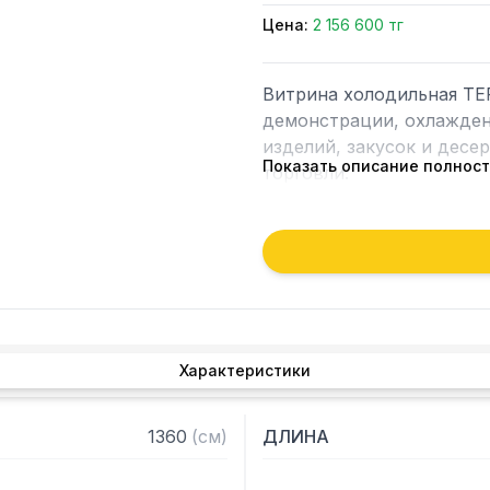
Цена:
2 156 600 тг
Витрина холодильная TE
демонстрации, охлажден
изделий, закусок и десе
Показать описание полнос
торговли.

Особенности:

— Нержавеющая сталь и б
— Светодиодная подсвет
— Регулируемые полки (о
— Задние стеклянные две
Характеристики
— Регулируемые ножки

— Изогнутая стеклянная 
— Стеклопакет

1360
(
см
)
ДЛИНА
— Антизапотеватель фрон