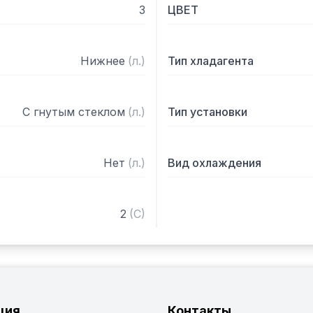
3
ЦВЕТ
Нижнее
(
л.
)
Тип хладагента
С гнутым стеклом
(
л.
)
Тип установки
Нет
(
л.
)
Вид охлаждения
2
(
C
)
ция
Контакты