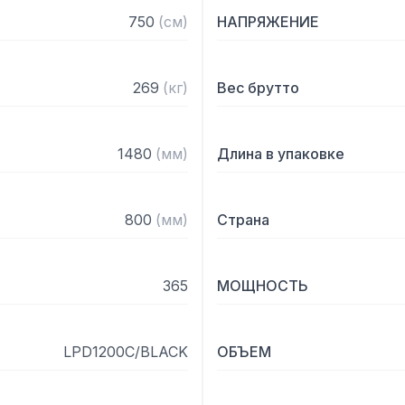
Технические характерист
750
(
см
)
НАПРЯЖЕНИЕ
— Климатический класс: 3
— Общий / полезный объем
269
(
кг
)
Вес брутто
— Ножки / опоры: 4 регу
— Наружная отделка: Нер
— Внутренняя отделка: Н
1480
(
мм
)
Длина в упаковке
— Тип контроллера: Элек
— Тип охлаждения: Дина
— Тип разморозки: Автом
800
(
мм
)
Страна
— Термометр: Да

— Уровень шума, дб(А): 4
— Внутренний размер (ШxГ
365
МОЩНОСТЬ
— Количество и тип две
LPD1200C/BLACK
ОБЪЕМ