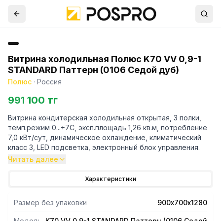
Витрина холодильная Полюс K70 VV 0,9-1
STANDARD Паттерн (0106 Седой дуб)
Полюс
·
Россия
991 100 тг
Витрина кондитерская холодильная открытая, 3 полки,
темп.режим 0...+7С, эксп.площадь 1,26 кв.м, потребление
7,0 кВт/сут, динамическое охлаждение, климатический
класс 3, LED подсветка, электронный блок управления.
Читать далее
Характеристики
Размер без упаковки
900х700х1280
Модель
K70 VV 0,9-1 STANDARD Паттерн (0106 Седой