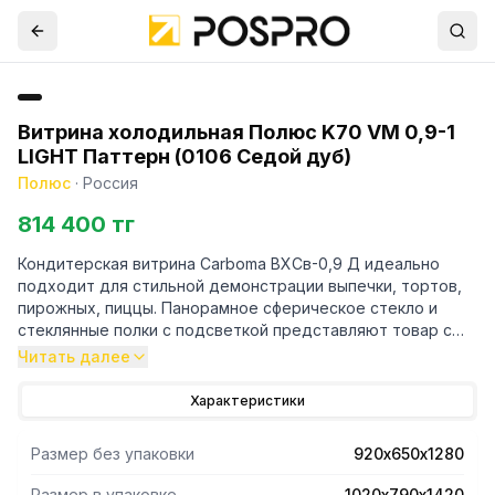
Витрина холодильная Полюс K70 VM 0,9-1
LIGHT Паттерн (0106 Седой дуб)
Полюс
·
Россия
814 400 тг
Кондитерская витрина Carboma ВХСв-0,9 Д идеально
подходит для стильной демонстрации выпечки, тортов,
пирожных, пиццы. Панорамное сферическое стекло и
стеклянные полки с подсветкой представляют товар с
наилучшей стороны. Витрина имеет раздвижные задние
Читать далее
шторки и гнутое переднее стекло.
Характеристики
Размер без упаковки
920х650х1280
Размер в упаковке
1020х790х1420