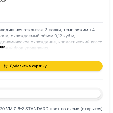
2026
олодильная открытая, 3 полки, темп.режим +4…
кв.м, охлаждаемый объем 0,12 куб.м, 
, динамическое охлаждение, климатический класс 
тью
ронный блок управления.
Добавить в корзину
70 VM 0,6-2 STANDARD цвет по схеме (открытая)