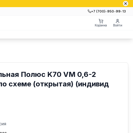
+7 (700)‒950‒99‒13
Корзина
Войти
льная Полюс K70 VM 0,6-2
о схеме (открытая) (индивид
сия