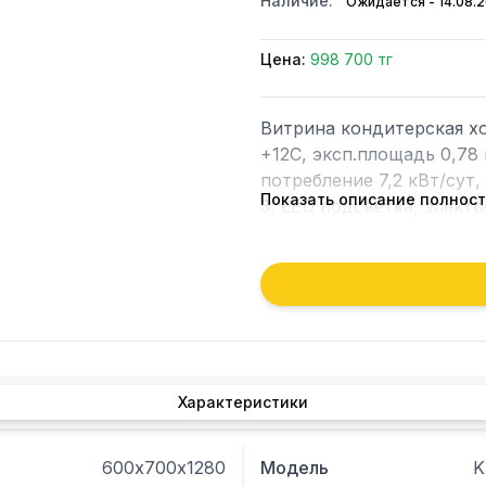
Наличие:
Ожидается - 14.08.
Цена:
998 700 тг
Витрина кондитерская х
+12С, эксп.площадь 0,78 
потребление 7,2 кВт/сут
Показать описание полнос
3, LED подсветка, элект
Характеристики
600х700х1280
Модель
K