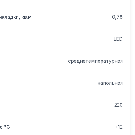
кладки, кв.м
0,78
LED
среднетемпературная
напольная
220
о °С
+12