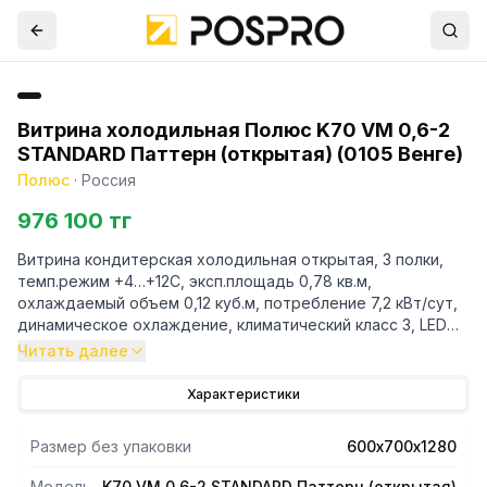
Витрина холодильная Полюс K70 VM 0,6-2
STANDARD Паттерн (открытая) (0105 Венге)
Полюс
·
Россия
976 100 тг
Витрина кондитерская холодильная открытая, 3 полки,
темп.режим +4…+12С, эксп.площадь 0,78 кв.м,
охлаждаемый объем 0,12 куб.м, потребление 7,2 кВт/сут,
динамическое охлаждение, климатический класс 3, LED
подсветка, электронный блок управления.
Читать далее
Характеристики
Размер без упаковки
600х700х1280
Модель
K70 VM 0,6-2 STANDARD Паттерн (открытая)