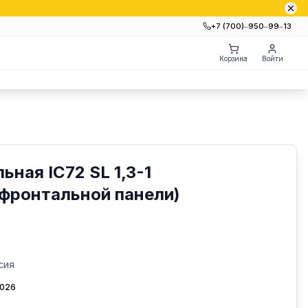
+7 (700)‒950‒99‒13
Корзина
Войти
ная IC72 SL 1,3-1
фронтальной панели)
сия
2026