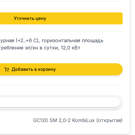
Уточнить цену
рная (+2..+6 С), горизонтальная площадь 
требление эл/эн в сутки, 12,0 кВт
Добавить в корзину
GС120 SM 2,0-2 KombiLux (открытая)