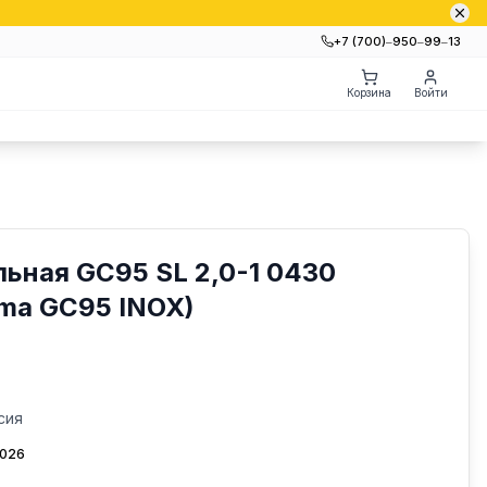
+7 (700)‒950‒99‒13
Корзина
Войти
ьная GC95 SL 2,0-1 0430
ma GC95 INOX)
сия
2026