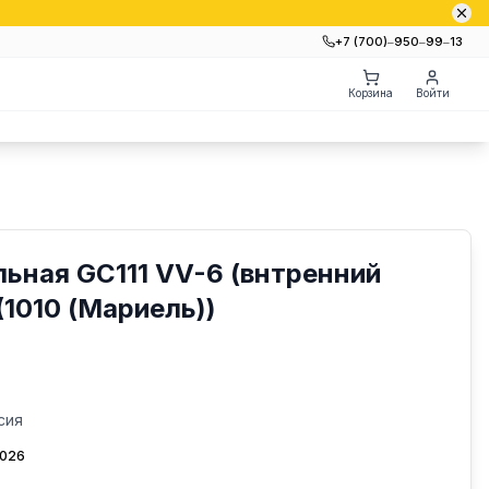
+7 (700)‒950‒99‒13
Корзина
Войти
ьная GC111 VV-6 (внтренний
(1010 (Мариель))
сия
2026