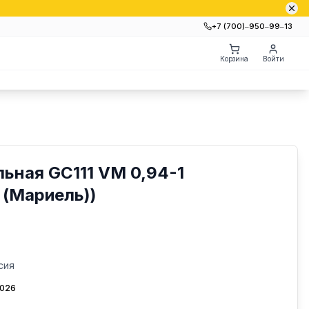
+7 (700)‒950‒99‒13
Корзина
Войти
ьная GC111 VM 0,94-1
 (Мариель))
сия
2026