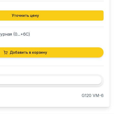
Уточнить цену
рная (0...+6С)
Добавить в корзину
G120 VM-6