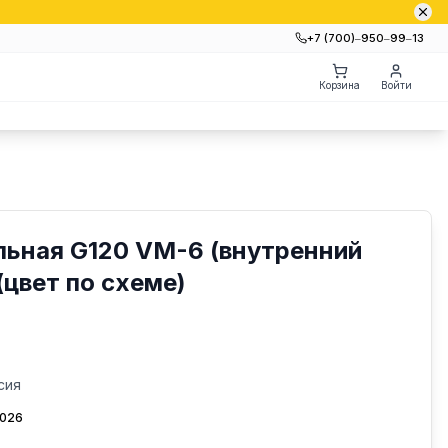
+7 (700)‒950‒99‒13
Корзина
Войти
льная G120 VM-6 (внутренний
(цвет по схеме)
сия
2026