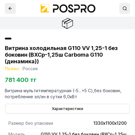
📦
Витрина холодильная G110 VV 1,25-1 без
боковин (ВХСр-1,25ш Carboma G110
(динамика))
Полюс
·
Россия
781 400 тг
Витрина мультитемпературная (-5…+5 С),без боковин,
потребление эл/эн в сутки 6,0кВт
Характеристики
Размер без упаковки
1330х1100х1200
Модель
G110 VV 1,25-1 без боковин (ВХСр-1,25ш