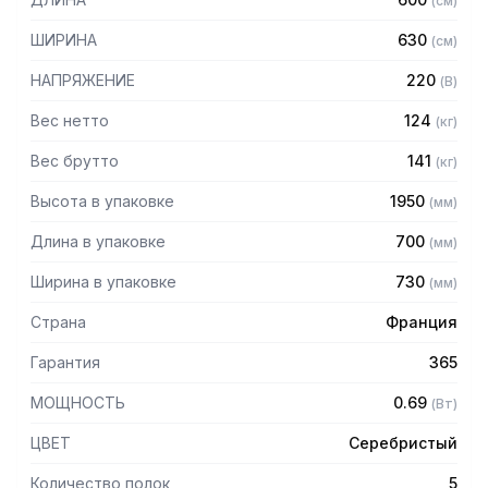
(
см
)
объему
— Электронный термостат обеспечивает
ШИРИНА
630
(
см
)
автоматическое размораживание каждые 2 часа
— Стенки с двойным стеклопакетом
НАПРЯЖЕНИЕ
220
(
В
)
— Дверь с магнитом
— Компрессор Tecumseh (Франция)
Вес нетто
124
(
кг
)
— 4 колесные опоры
Вес брутто
141
(
кг
)
— Выпускается в 2-х цветах: нержавеющая сталь или
черный
Высота в упаковке
1950
(
мм
)
Длина в упаковке
700
(
мм
)
Ширина в упаковке
730
(
мм
)
Страна
Франция
Гарантия
365
МОЩНОСТЬ
0.69
(
Вт
)
ЦВЕТ
Серебристый
Количество полок
5