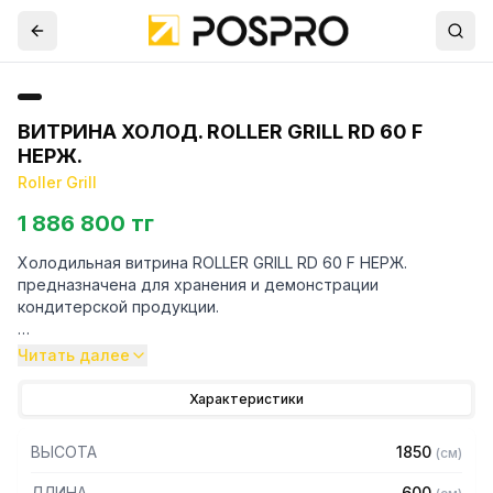
ВИТРИНА ХОЛОД. ROLLER GRILL RD 60 F
НЕРЖ.
Roller Grill
1 886 800 тг
Холодильная витрина ROLLER GRILL RD 60 F НЕРЖ.
предназначена для хранения и демонстрации
кондитерской продукции.
Особенности:
Читать далее
— Полки-решетки
Характеристики
— 4 светодиодных светильника
— Экспозиционная поверхность: 5 решетках 535 x 495 мм
ВЫСОТА
1850
(
см
)
— Испаритель, расположенный в верхней части,
обеспечивает однородный холод по всему внутреннему
ДЛИНА
600