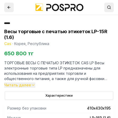
Весы торговые с печатью этикеток LP-15R
(1.6)
Cas
·
Корея, Республика
650 800 тг
ТОРГОВЫЕ ВЕСЫ С ПЕЧАТЬЮ ЭТИКЕТОК CAS LP Весы
электронные торговые типа LP предназначены для
использования на предприятиях торговли и
общественного питания, а также для ручной фасовки
продуктов. Весы могут применяться и в других отраслях
Читать далее
народного хозяйства. Платформа весов изготовлена из
нержавеющей стали для пищевых продуктов.
Характеристики
ДВУСТОРОННИЙ ДИСПЛЕЙ ПЛАТФОРМА ИЗ
НЕРЖАВЕЮЩЕЙ СТАЛИ 4000 ТОВАРОВ В ПАМЯТИ 54
Размер без упаковки
410х430х195
КЛАВИШ БЫСТРОГО ВЫЗОВА 45 ВСТРОЕННЫХ ШАБЛОНОВ
ЭТИКЕТОК И 2 ПОЛЬЗОВАТЕЛЬСКИХ СКОРОСТЬ ПЕЧАТИ
Модель
LP-15R (1.6)