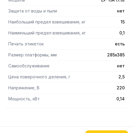
ЭТИКЕТОК 80 ММ/С ДЛИНА ЭТИКЕТКИ ОТ 30 ДО 92 ММ
СУММАРНАЯ СТОИМОСТЬ ПОКУПКИ ИНТЕРФЕЙС RS-
Защита от воды и пыли
нет
232ТОРГОВЫЕ ВЕСЫ С ПЕЧАТЬЮ ЭТИКЕТОК CAS LP
Наибольший предел взвешивания, кг
15
Наименьший предел взвешивания, кг
0,1
Печать этикеток
есть
Размер платформы, мм
285х385
Самообслуживание
нет
Цена поверочного деления, г
2,5
Напряжение, В
220
Мощность, кВт
0,14