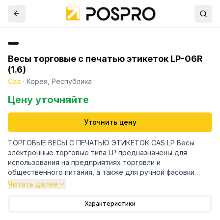
Весы торговые с печатью этикеток LP-06R
(1.6)
Cas
·
Корея, Республика
Цену уточняйте
Уточнить цену
ТОРГОВЫЕ ВЕСЫ С ПЕЧАТЬЮ ЭТИКЕТОК CAS LP Весы
электронные торговые типа LP предназначены для
использования на предприятиях торговли и
общественного питания, а также для ручной фасовки
продуктов. Весы могут применяться и в других отраслях
Читать далее
народного хозяйства. Платформа весов изготовлена из
нержавеющей стали для пищевых продуктов.
Характеристики
ДВУСТОРОННИЙ ДИСПЛЕЙ ПЛАТФОРМА ИЗ