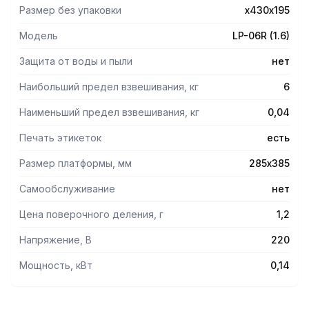
НЕРЖАВЕЮЩЕЙ СТАЛИ 4000 ТОВАРОВ В ПАМЯТИ 54
Размер без упаковки
х430х195
КЛАВИШ БЫСТРОГО ВЫЗОВА 45 ВСТРОЕННЫХ ШАБЛОНОВ
ЭТИКЕТОК И 2 ПОЛЬЗОВАТЕЛЬСКИХ СКОРОСТЬ ПЕЧАТИ
Модель
LP-06R (1.6)
ЭТИКЕТОК 80 ММ/С ДЛИНА ЭТИКЕТКИ ОТ 30 ДО 92 ММ
СУММАРНАЯ СТОИМОСТЬ ПОКУПКИ ИНТЕРФЕЙС RS-
Защита от воды и пыли
нет
232ТОРГОВЫЕ ВЕСЫ С ПЕЧАТЬЮ ЭТИКЕТОК CAS LP
Наибольший предел взвешивания, кг
6
Наименьший предел взвешивания, кг
0,04
Печать этикеток
есть
Размер платформы, мм
285х385
Самообслуживание
нет
Цена поверочного деления, г
1,2
Напряжение, В
220
Мощность, кВт
0,14