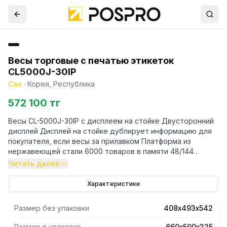
Весы торговые с печатью этикеток
CL5000J-30IP
Cas
·
Корея, Республика
572 100 тг
Весы CL-5000J-30IP с дисплеем на стойке Двусторонний
дисплей Дисплей на стойке дублирует информацию для
покупателя, если весы за прилавком Платформа из
нержавеющей стали 6000 товаров в памяти 48/144
клавиш быстрого вызова Замена картриджа этикеток < 5
Читать далее
сек 40 встроенных шаблонов этикеток и 20
пользовательских Печать масс НЕТТО и БРУТТО на
Характеристики
одной этикетке Длина этикетки от 30 до 80 мм Скорость
печати этикеток 80 мм/сек Вывод на печать итоговой
Размер без упаковки
408х493х542
стоимости различных товаров Удаление результатов
последнего взвешивания Интерфейс RS-232/Ethernet
Размер в упаковке
660х590х325