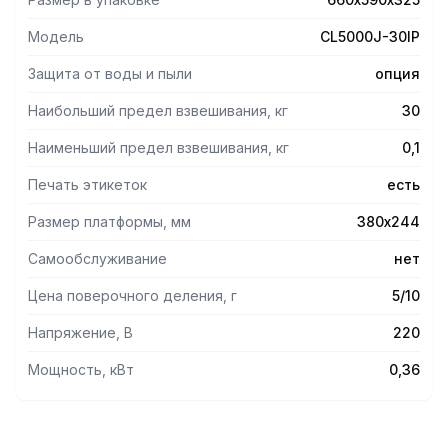
Возможность взвешивать нестандартные грузы,
используя функционал CL5000 J – упрощенная
Модель
CL5000J-30IP
модификация весов без графического дисплея; Р –
отсчетное устройство на стойке с горизонтальным
Защита от воды и пыли
опция
расположением дисплеев; I – дополнительный
жидкокристаллический дисплей для индикации названия
Наибольший предел взвешивания, кг
30
товара. Комплексное программное обеспечение в
Наименьший предел взвешивания, кг
0,1
свободном доступе: редактирование товаров, дизайн
этикеток, оформление клавиатуры, дистанционная
Печать этикеток
есть
настройка весов и другие функции.
Размер платформы, мм
380х244
Самообслуживание
нет
Цена поверочного деления, г
5/10
Напряжение, В
220
Мощность, кВт
0,36