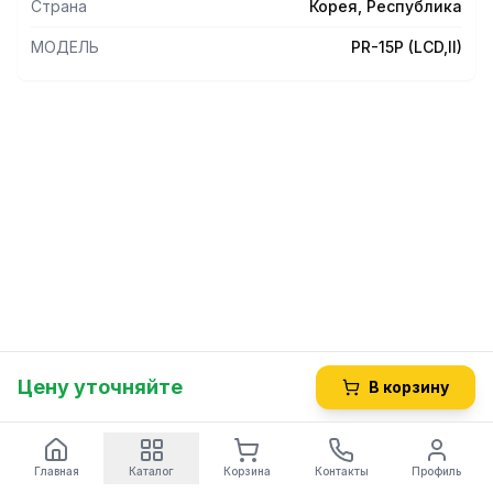
Страна
Корея, Республика
(для покупателя) Платформа из нержавеющей стали
Комбинированное питание Автоматическое отключение
МОДЕЛЬ
PR-15P (LCD,II)
питания (B)
Цену уточняйте
В корзину
Главная
Каталог
Корзина
Контакты
Профиль