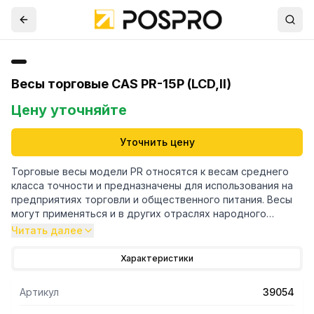
Весы торговые CAS PR-15P (LCD,II)
Цену уточняйте
Уточнить цену
Торговые весы модели PR относятся к весам среднего
класса точности и предназначены для использования на
предприятиях торговли и общественного питания. Весы
могут применяться и в других отраслях народного
хозяйства. Платформа весов изготовлена из пластмассы с
Читать далее
покрытием из нержавеющей стали для пищевых
продуктов. ВАШИ ВЫГОДЫ ОТ ИСПОЛЬЗОВАНИЯ CAS PR-P
Характеристики
Автоматический расчет общей стоимости исходя из
массы и цены за единицы Расчет сдачи Учет массы тары
Артикул
39054
Суммирование стоимости нескольких весовых товаров
Светодиодный дисплей (СД) Двухсторонний дисплей