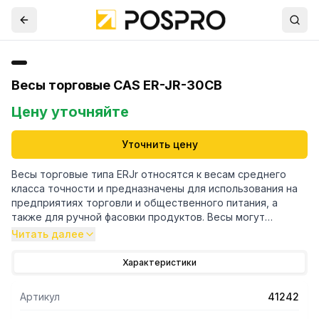
Весы торговые CAS ER-JR-30CB
Цену уточняйте
Уточнить цену
Весы торговые типа ERJr относятся к весам среднего
класса точности и предназначены для использования на
предприятиях торговли и общественного питания, а
также для ручной фасовки продуктов. Весы могут
применяться и в других отраслях народного хозяйства.
Читать далее
Платформа весов изготовлена из пластмассы с
покрытием из нержавеющей стали для пищевых
Характеристики
продуктов Весы обладают следующими основными
функциями: • определение массы и расчет стоимости
Артикул
41242
товара; • учет массы тары; • память на 4 товара; •
суммирование стоимости покупки из нескольких товаров