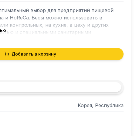
тимальный выбор для предприятий пищевой 
а и HoReCа. Весы можно использовать в 
ли контрольных, на кухне, в цеху и других 
тью
остью и специальными санитарными 
 Взвешивание, усреднение, переключение единиц 
м; Функция дозирования: верхний/нижний 
 подсветки (регулировка яркости); Усреднение 
Добавить в корзину
табильной нагрузке; Диагностика 
Корея, Республика