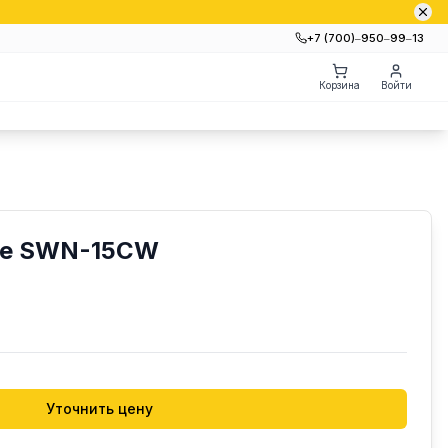
+7 (700)‒950‒99‒13
Корзина
Войти
ые SWN-15CW
Уточнить цену