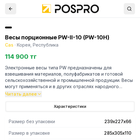
Весы порционные PW-II-10 (PW-10Н)
Cas
·
Корея, Республика
114 900 тг
Электронные весы типа PW предназначены для
взвешивания материалов, полуфабрикатов и готовой
сельскохозяйственной и промышленной продукции. Весы
могут применяться и в других отраслях народного
хозяйства, а также в бытовых целях. ВАШИ ВЫГОДЫ ОТ
Читать далее
ИСПОЛЬЗОВАНИЯ CAS PW-II Усреднение показаний
Платформа и корпус из нержавеющей стали Уменьшенные
Характеристики
габаритные размеры ЖК-дисплей Интерфейс RS-232
Комбинированное питание Автоматическое отключение
Размер без упаковки
239х227х66
при длительных перерывах в работе
Размер в упаковке
285х305х110