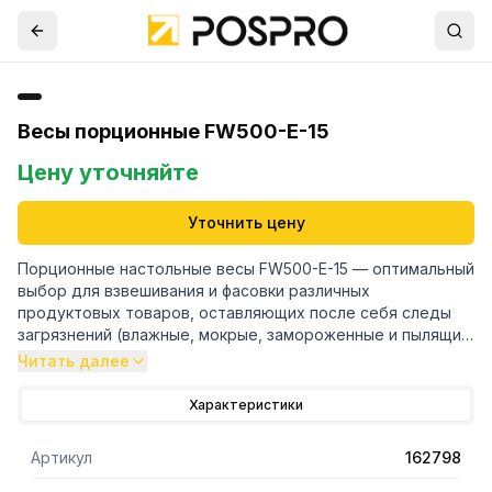
Весы порционные FW500-E-15
Цену уточняйте
Уточнить цену
Порционные настольные весы FW500-E-15 — оптимальный
выбор для взвешивания и фасовки различных
продуктовых товаров, оставляющих после себя следы
загрязнений (влажные, мокрые, замороженные и пылящие
продукты). Пыле-водозащищенные весы незаменимы для
Читать далее
выполнения операций с товаром в «трудных» условия — в
перерабатывающих цехах, розничной торговле, на
Характеристики
предприятиях пищевой промышленности и т.д.
Нержавеющий корпус, продуманная до мелочей
Артикул
162798
конструкция, пылеводозащитное исполнение — все это
обеспечивают как общую долговечность изделия, так и