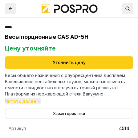
Весы порционные CAS AD-5H
Цену уточняйте
Уточнить цену
Весы общего назначения с флуоресцентным дисплеем
Взвешивание нестабильных грузов, можно взвешивать
емкости с жидкостью и получать точный результат
Платформа из нержавеющей стали Вакуумно-
люминесцентный дисплей (ВЛ) Интерфейс RS-232
Читать далее
Подключение к ПК (B)
Характеристики
Артикул
4514