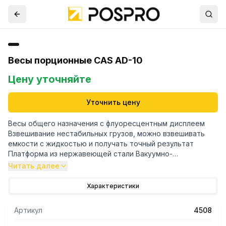
Весы порционные CAS AD-10
Цену уточняйте
Уточнить цену
Весы общего назначения с флуоресцентным дисплеем
Взвешивание нестабильных грузов, можно взвешивать
емкости с жидкостью и получать точный результат
Платформа из нержавеющей стали Вакуумно-
люминесцентный дисплей (ВЛ) Интерфейс RS-232
Читать далее
Подключение к ПК (B)
Характеристики
Артикул
4508