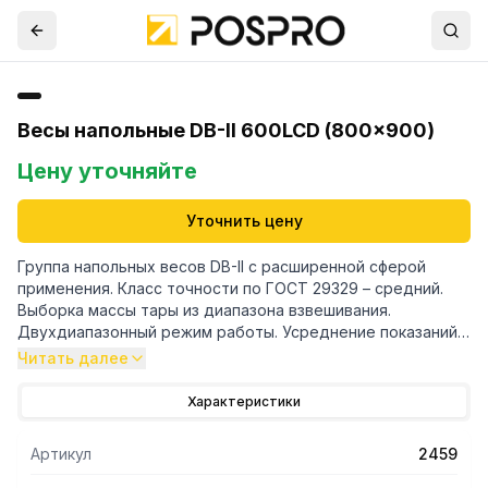
Весы напольные DB-II 600LCD (800x900)
Цену уточняйте
Уточнить цену
Группа напольных весов DB-II с расширенной сферой
применения. Класс точности по ГОСТ 29329 – средний.
Выборка массы тары из диапазона взвешивания.
Двухдиапазонный режим работы. Усреднение показаний
при нестабильной нагрузке. Счетный режим работы.
Читать далее
Взвешивание по допуску со звуковой сигнализацией.
Взвешивание в процентах. Суммирование результатов.
Характеристики
Установка времени. Автоматическое отключение питания
при перерыве в работе. Диагностика неисправностей.
Артикул
2459
Индикатор с поворотной головкой. Платформа из
нержавеющей стали. Мембранная клавиатура,