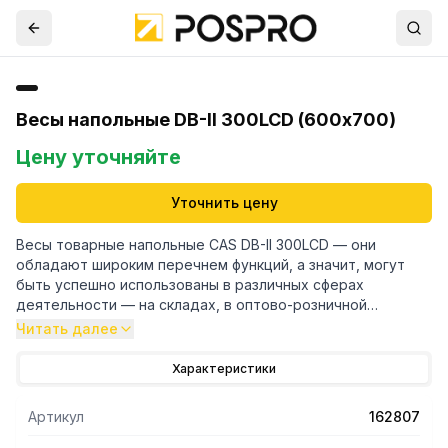
Весы напольные DB-II 300LCD (600х700)
Цену уточняйте
Уточнить цену
Весы товарные напольные CAS DB-II 300LCD — они
обладают широким перечнем функций, а значит, могут
быть успешно использованы в различных сферах
деятельности — на складах, в оптово-розничной
торговле, на промышленных предприятиях, в том числе в
Читать далее
сельском хозяйстве. Весы предназначены для
определения массы различных материалов, товаров,
Характеристики
полуфабрикатов, сырья и т.д. Расширенные
функциональные возможности позволяют в ряде случаев
Артикул
162807
использовать модели DB-II в качестве платформенных
весов. Весы серии DB-II выпускаются в двух