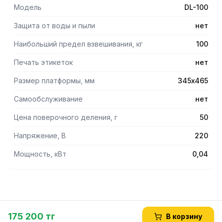
счетный режим работы; автоматическое отключение
Модель
DL-100
питания при перерыве в работе; диагностика
неисправностей
Защита от воды и пыли
нет
Наибольший предел взвешивания, кг
100
Печать этикеток
нет
Размер платформы, мм
345х465
Самообслуживание
нет
Цена поверочного деления, г
50
Напряжение, В
220
Мощность, кВт
0,04
175 200 тг
В корзину