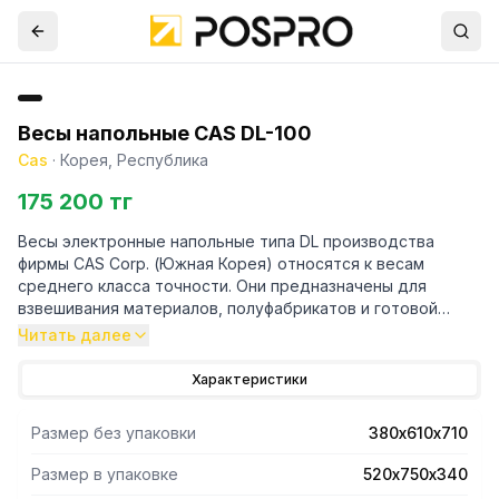
Весы напольные CAS DL-100
Cas
·
Корея, Республика
175 200 тг
Весы электронные напольные типа DL производства
фирмы CAS Corp. (Южная Корея) относятся к весам
среднего класса точности. Они предназначены для
взвешивания материалов, полуфабрикатов и готовой
сельскохозяйственной или промышленной продукции.
Читать далее
Весы могут применяться и в других хозяйственных
отраслях. Платформа весов изготовлена из нержавеющей
Характеристики
стали. Весы обладают следующими основными
функциями: определение массы груза; автоматическая
Размер без упаковки
380х610х710
установка нуля; выборка массы тары из диапазона
взвешивания; усреднение показаний при нестабильной
Размер в упаковке
520х750х340
нагрузке; взвешивание груза в заданных пределах;