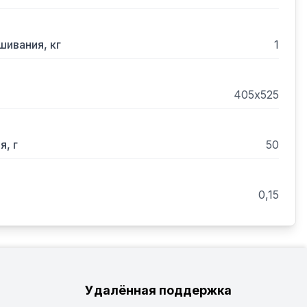
ивания, кг
1
405х525
, г
50
0,15
Удалённая поддержка