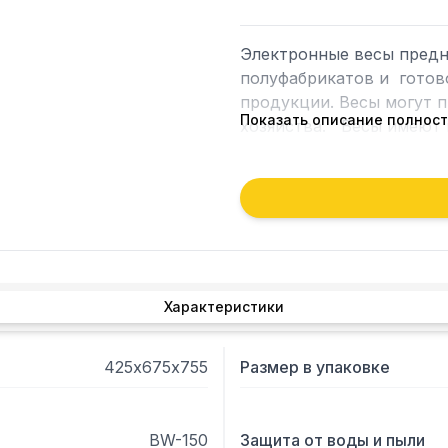
Электронные весы предн
полуфабрикатов и  гото
продукции. Весы могут п
Показать описание полнос
хозяйства.   Весы имеют
классификации  IP – 65: 
струй воды, падающих с
весов:  •  Измерение масс
нестабильных грузов;  • 
персональный  компьютер
Характеристики
425х675х755
Размер в упаковке
BW-150
Защита от воды и пыли