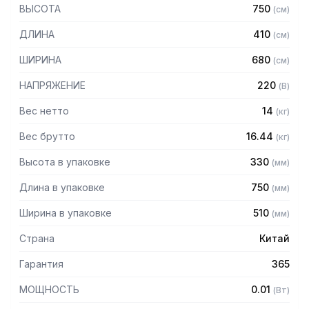
– Возможность измерять массу НЕТТО
ВЫСОТА
750
(
см
)
– Поворотный дисплей
– Интерфейс RS-232 для передачи данных на ПК
ДЛИНА
410
(
см
)
– Съемная стойка
– Тип дисплея: вакуумно-люминесцентный
ШИРИНА
680
(
см
)
– Возможность печати чека
– Подключение к ПК
НАПРЯЖЕНИЕ
220
(
В
)
Технические характеристики:
Вес нетто
14
(
кг
)
Вес брутто
16.44
(
кг
)
– Размеры платформы: 390 х 510 мм
– Максимальная масса тары: 29,99 кг
Высота в упаковке
330
(
мм
)
– Действительная цена деления d: до 30 кг
(включительно) – 10 граммов; с 30 до 60 кг – 20 граммов
Длина в упаковке
750
(
мм
)
– Поверочное деление e: до 30 кг (включительно) – 10
граммов; с 30 до 60 кг – 20 граммов
Ширина в упаковке
510
(
мм
)
– Количество разрядов дисплея: 6
– Диапазон температур: 0 – +40 С
Страна
Китай
Гарантия
365
МОЩНОСТЬ
0.01
(
Вт
)