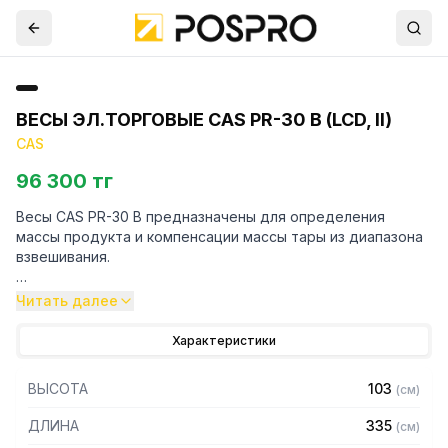
ВЕСЫ ЭЛ.ТОРГОВЫЕ CAS PR-30 B (LCD, II)
CAS
96 300 тг
Весы CAS PR-30 B предназначены для определения
массы продукта и компенсации массы тары из диапазона
взвешивания.
Особенности:
Читать далее
– Платформа из нержавеющей стали
Характеристики
– Двусторонний дисплей
– Тип дисплея: жидкокристаллический с подсветкой
ВЫСОТА
103
(
см
)
– Автоматический расчет общей стоимости исходя из
массы и цены за единицу товара
ДЛИНА
335
(
см
)
– Расчет сдачи для экономии времени продавцу и