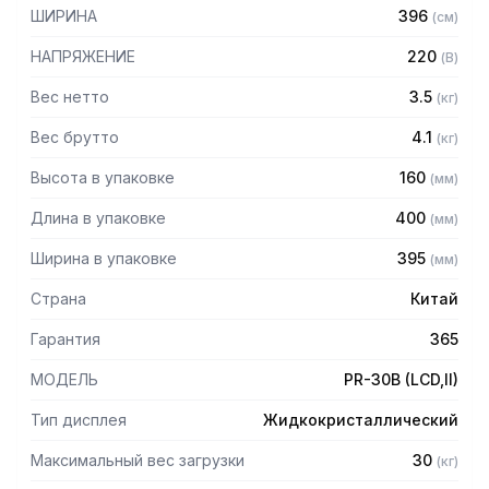
покупателю
ШИРИНА
396
(
см
)
– Возможность видеть массу НЕТТО
– Суммирование стоимости нескольких весовых товаров
НАПРЯЖЕНИЕ
220
(
В
)
– Комбинированное питание
– Автоматический переход в спящий режим
Вес нетто
3.5
(
кг
)
– Автоматическое отключение питания
Вес брутто
4.1
(
кг
)
Технические характеристики:
Высота в упаковке
160
(
мм
)
– Размеры платформы: 320 х 210 мм
Длина в упаковке
400
(
мм
)
– Поверочное деление e: 5 граммов
– 7 клавиш быстрого вызова товаров
Ширина в упаковке
395
(
мм
)
– Число поверочных делений: 3000 n
– Число указателей дисплея: 6
Страна
Китай
– Время работы от аккумулятора: 50 часов
– Диапазон уравновешивания тары: 100 %
Гарантия
365
– Диапазон температур: -10 – +40 С
МОДЕЛЬ
PR-30B (LCD,II)
Тип дисплея
Жидкокристаллический
Максимальный вес загрузки
30
(
кг
)