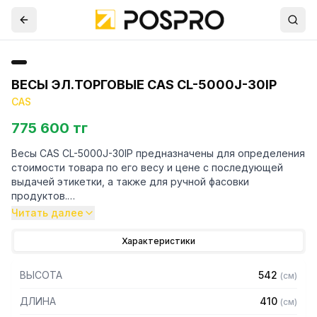
ВЕСЫ ЭЛ.ТОРГОВЫЕ CAS CL-5000J-30IP
CAS
775 600 тг
Весы CAS CL-5000J-30IP предназначены для определения
стоимости товара по его весу и цене с последующей
выдачей этикетки, а также для ручной фасовки
продуктов.
Читать далее
Особенности:
Характеристики
– Платформа из нержавеющей стали
– Двусторонний дисплей
ВЫСОТА
542
(
см
)
– Тип дисплея: жидкокристаллический с подсветкой
– Исполнение со стойкой
ДЛИНА
410
(
см
)
– Печать масс НЕТТО и БРУТТО на одной этикетке