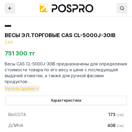
ВЕСЫ ЭЛ.ТОРГОВЫЕ CAS CL-5000J-30IB
CAS
751 300 тг
Весы CAS CL-5000J-30IB предназначены для определения
стоимости товара по его весу и цене с последующей
выдачей этикетки, а также для ручной фасовки
продуктов.
Читать далее
Особенности:
Характеристики
– Платформа из нержавеющей стали
– Двусторонний дисплей
ВЫСОТА
173
(
см
)
– Тип дисплея: жидкокристаллический с подсветкой
– Печать масс НЕТТО и БРУТТО на одной этикетке
ДЛИНА
408
(
см
)
– Вывод на печать итоговой стоимости различных