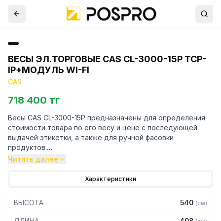
ВЕСЫ ЭЛ.ТОРГОВЫЕ CAS CL-3000-15P TCP-
IP+МОДУЛЬ WI-FI
CAS
718 400 тг
Весы CAS CL-3000-15P предназначены для определения
стоимости товара по его весу и цене с последующей
выдачей этикетки, а также для ручной фасовки
продуктов.
Читать далее
Особенности:
Характеристики
– Платформа из нержавеющей стали
– Двусторонний дисплей
ВЫСОТА
540
(
см
)
– Тип дисплея: жидкокристаллический
– Исполнение со стойкой
ДЛИНА
408