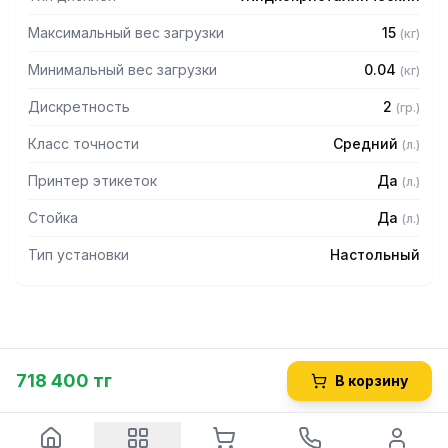
– Количество товаров в памяти: 10000
– 54/74 клавиш быстрого вызова
Максимальный вес загрузки
15
(
кг
)
– Замена картриджей этикеток: менее 5 секунд
– 40 встроенных шаблонов этикеток и 20
Минимальный вес загрузки
0.04
(
кг
)
пользовательских
– Поворот полей этикетки на 90 и 180
Дискретность
2
(
гр.
)
– Длина этикетки: от 30 до 120 мм
– Скорость печати этикеток: 100 мм/сек
Класс точности
Средний
(
л.
)
– Число поверочных делений: 3000 n
Принтер этикеток
Да
– Диапазон уравновешивания тары: 50 % MAX
(
л.
)
– Диапазон температур: -10 – +40 С
Стойка
Да
(
л.
)
Тип установки
Настольный
718 400 тг
В корзину