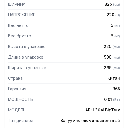
– Возможность видеть массу НЕТТО
ШИРИНА
325
(
см
)
– Память на 200 товаров позволяет быстро искать
взвешиваемый товар
НАПРЯЖЕНИЕ
220
(
В
)
– Суммирование стоимости нескольких взвешиваемых
товаров
Вес нетто
5
(
кг
)
– Суммирование стоимости весовых и штучных товаров
Вес брутто
6
(
кг
)
– Интерфейс RS-232 для передачи данных на ПК,
удаленный дисплей
Высота в упаковке
220
(
мм
)
– Подключение к ПК
Длина в упаковке
500
(
мм
)
Технические характеристики:
Ширина в упаковке
395
(
мм
)
– Размеры платформы: 255 х 440 мм
– Диапазон температур: -10 – +40 С
Страна
Китай
Гарантия
365
МОЩНОСТЬ
0.01
(
Вт
)
МОДЕЛЬ
AP-1 30M BigTray
Тип дисплея
Вакуумно-люминесцентный