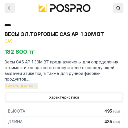
ВЕСЫ ЭЛ.ТОРГОВЫЕ CAS AP-1 30M BT
CAS
182 800 тг
Весы CAS AP-1 30M BT предназначены для определения
стоимости товара по его весу и цене с последующей
выдачей этикетки, а также для ручной фасовки
продуктов.
Читать далее
Особенности:
Характеристики
– Увеличенная платформа из нержавеющей стали
– Тип дисплея: вакуумно-люминесцентный
ВЫСОТА
495
(
см
)
– Автоматический расчет общей стоимости исходя из
массы и цены за единицу
ДЛИНА
435
(
см
)
– Расчет сдачи