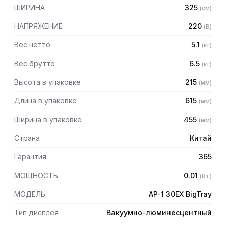
– Возможность видеть массу НЕТТО
ШИРИНА
325
(
см
)
– Память на 200 товаров позволяет быстро искать
взвешиваемый товар
НАПРЯЖЕНИЕ
220
(
В
)
– Суммирование стоимости нескольких взвешиваемых
товаров
Вес нетто
5.1
(
кг
)
– Суммирование стоимости весовых и штучных товаров
Вес брутто
6.5
(
кг
)
– Исправление последней покупки для корректности цифр
в отчете
Высота в упаковке
215
(
мм
)
– Итоги за день по каждому товару
– Интерфейс RS-232 для передачи данных на ПК,
Длина в упаковке
615
(
мм
)
удаленный дисплей
– Подключение к ПК
Ширина в упаковке
455
(
мм
)
Технические характеристики:
Страна
Китай
– Размеры платформы: 255 х 440 мм
Гарантия
365
– Диапазон температур: -10 – +40 С
МОЩНОСТЬ
0.01
(
Вт
)
МОДЕЛЬ
AP-1 30EX BigTray
Тип дисплея
Вакуумно-люминесцентный