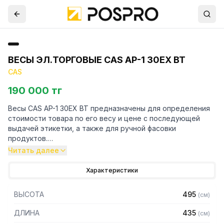
ВЕСЫ ЭЛ.ТОРГОВЫЕ CAS AP-1 30EX ВТ
CAS
190 000 тг
Весы CAS AP-1 30EX BT предназначены для определения
стоимости товара по его весу и цене с последующей
выдачей этикетки, а также для ручной фасовки
продуктов.
Читать далее
Особенности:
Характеристики
– Увеличенная платформа из нержавеющей стали
– Тип дисплея: вакуумно-люминесцентный
ВЫСОТА
495
(
см
)
– Автоматический расчет общей стоимости исходя из
массы и цены за единицу
ДЛИНА
435
(
см
)
– Расчет сдачи