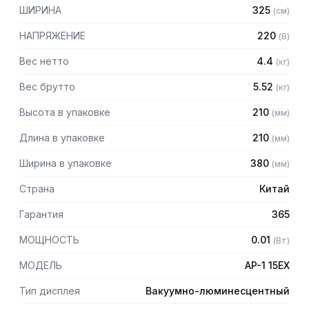
– Возможность видеть массу НЕТТО
ШИРИНА
325
(
см
)
– Память на 200 товаров позволяет быстро искать
взвешиваемый товар
НАПРЯЖЕНИЕ
220
(
В
)
– Суммирование стоимости нескольких взвешиваемых
товаров
Вес нетто
4.4
(
кг
)
– Суммирование стоимости весовых и штучных товаров
Вес брутто
5.52
(
кг
)
– Исправление последней покупки для корректности цифр
в отчете
Высота в упаковке
210
(
мм
)
– Итоги за день по каждому товару
– Интерфейс RS-232 для передачи данных на ПК,
Длина в упаковке
210
(
мм
)
удаленный дисплей
– Подключение к ПК
Ширина в упаковке
380
(
мм
)
Технические характеристики:
Страна
Китай
– Размеры платформы: 220 х 340 мм
Гарантия
365
– Диапазон температур: -10 – +40 С
МОЩНОСТЬ
0.01
(
Вт
)
МОДЕЛЬ
AP-1 15EX
Тип дисплея
Вакуумно-люминесцентный