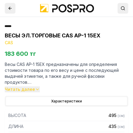
ВЕСЫ ЭЛ.ТОРГОВЫЕ CAS AP-1 15EX
CAS
183 600 тг
Весы CAS AP-1 15EX предназначены для определения
стоимости товара по его весу и цене с последующей
выдачей этикетки, а также для ручной фасовки
продуктов.
Читать далее
Особенности:
Характеристики
– Платформа из нержавеющей стали
– Тип дисплея: вакуумно-люминесцентный
ВЫСОТА
495
(
см
)
– Автоматический расчет общей стоимости исходя из
массы и цены за единицу
ДЛИНА
435
(
см
)
– Расчет сдачи