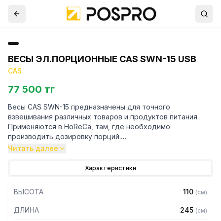
ВЕСЫ ЭЛ.ПОРЦИОННЫЕ CAS SWN-15 USB
CAS
77 500 тг
Весы CAS SWN-15 предназначены для точного
взвешивания различных товаров и продуктов питания.
Применяются в HoReCa, там, где необходимо
производить дозировку порций.
Читать далее
Особенности:
Характеристики
– Тип дисплея: жидкокристаллический с подсветкой
– Взвешивание нестабильных грузов
ВЫСОТА
110
(
см
)
– Счетный режим позволяет считать количество
одинаковых деталей
ДЛИНА
245
(
см
)
– Режим сравнения показывает, попадает вес или нет в