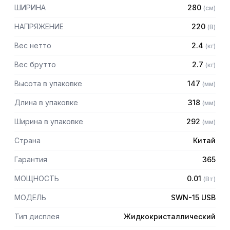
установленный диапазон
ШИРИНА
280
(
см
)
– Удобен для дозирования в процентах
– Интерфейс USB для передачи данных и питания
НАПРЯЖЕНИЕ
220
(
В
)
Технические характеристики:
Вес нетто
2.4
(
кг
)
Вес брутто
2.7
(
кг
)
– Размеры платформы: 226 х 187 мм
– Действительная цена деления d: до 6 кг (включительно)
Высота в упаковке
147
(
мм
)
– 2 грамма; от 6 до 15 кг – 5 граммов
– Поверочное деление e: до 6 кг (включительно) – 2
Длина в упаковке
318
(
мм
)
грамма; от 6 до 15 кг – 5 граммов
– Число поверочных делений: 3000 n
Ширина в упаковке
292
(
мм
)
– Диапазон уравновешивания тары: 100 % от MAX
– Диапазон температур: -10 – +40 С
Страна
Китай
Гарантия
365
МОЩНОСТЬ
0.01
(
Вт
)
МОДЕЛЬ
SWN-15 USB
Тип дисплея
Жидкокристаллический