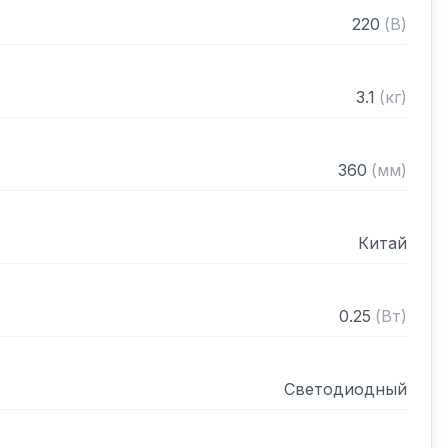
ики:

220
(
В
)
 х 190 мм

ия e: 1 грамм

3.1
(
кг
)
ий: 5000 n

: 6

де: 7

360
(
мм
)
10 – +40 С

Китай
0.25
(
Вт
)
Светодиодный