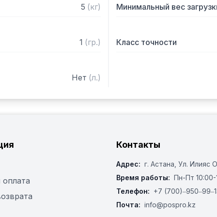
5
(
кг
)
Минимальный вес загрузк
1
(
гр.
)
Класс точности
Нет
(
л.
)
ция
Контакты
Адрес:
г. Астана, ​Ул. Илияс 
Время работы:
Пн-Пт 10:00-
 оплата
Телефон:
+7 (700)‒950‒99‒1
возврата
Почта:
info@pospro.kz