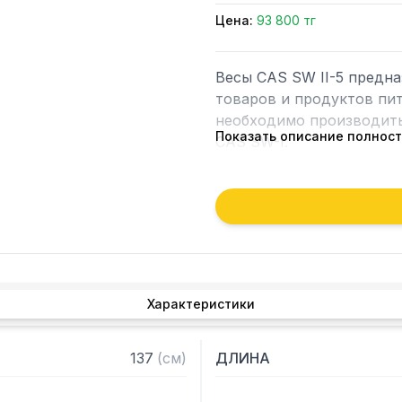
Цена:
93 800 тг
Весы CAS SW II-5 предна
товаров и продуктов пит
необходимо производить 
Показать описание полнос
CAS SW-I.

Особенности:

– Тип дисплея: светодио
– Взвешивание нестабиль
– Взвешивание емкостей 
– Счетный режим позволя
Характеристики
– Подключение к ПК

– Комбинированное питан
– Автоматическое отключ
137
(
см
)
ДЛИНА
работе
