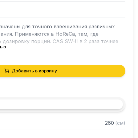
значены для точного взвешивания различных 
ания. Применяются в HoReCa, там, где 
дозировку порций. CAS SW-II в 2 раза точнее 
тью
Добавить в корзину
дный

ных грузов

с жидкостями и получение точного результата

ет считать количество одинаковых деталей

ие

ение питания при длительных перерывах в 
260
(
см
)