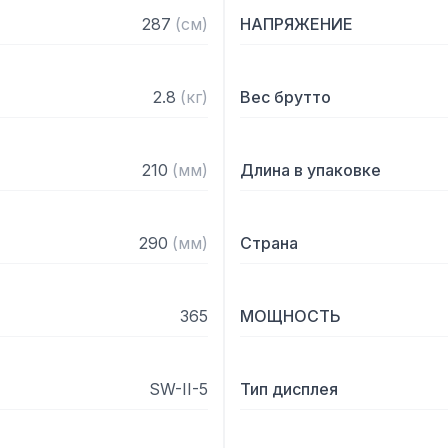
Технические характерист
287
(
см
)
НАПРЯЖЕНИЕ
– Размеры платформы: 239
– Цена поверочного делен
2.8
(
кг
)
Вес брутто
– Число поверочных делен
– Число разрядов дисплея
– Число сегментов в разря
210
(
мм
)
Длина в упаковке
– Диапазон температур: -
Комплектация:

290
(
мм
)
Страна
– Аккумулятор
365
МОЩНОСТЬ
SW-II-5
Тип дисплея