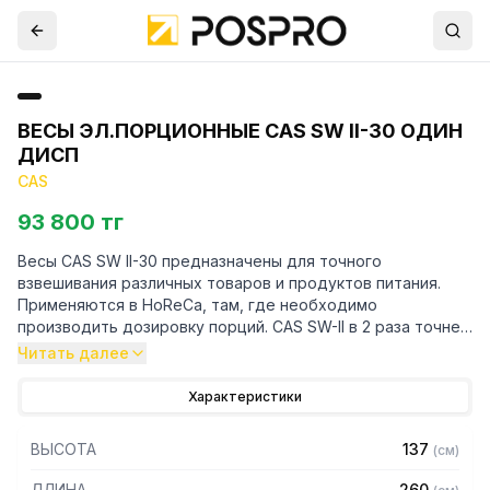
ВЕСЫ ЭЛ.ПОРЦИОННЫЕ CAS SW II-30 ОДИН
ДИСП
CAS
93 800 тг
Весы CAS SW II-30 предназначены для точного
взвешивания различных товаров и продуктов питания.
Применяются в HoReCa, там, где необходимо
производить дозировку порций. CAS SW-II в 2 раза точнее
CAS SW-I.
Читать далее
Особенности:
Характеристики
– Тип дисплея: светодиодный
ВЫСОТА
137
(
см
)
– Взвешивание нестабильных грузов
– Взвешивание емкостей с жидкостями и получение
ДЛИНА
260