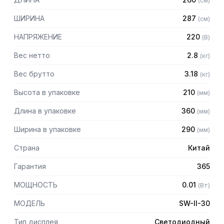
(
см
)
точного результата
– Счетный режим позволяет считать количество
ШИРИНА
287
(
см
)
одинаковых деталей
– Подключение к ПК
НАПРЯЖЕНИЕ
220
(
В
)
– Комбинированное питание
– Автоматическое отключение питания при длительных
Вес нетто
2.8
(
кг
)
перерывах в работе
Вес брутто
3.18
(
кг
)
Технические характеристики:
Высота в упаковке
210
(
мм
)
– Размеры платформы: 239 х 190 мм
Длина в упаковке
360
(
мм
)
– Цена поверочного деления e: 5 граммов
– Число поверочных делений: 6000 n
Ширина в упаковке
290
(
мм
)
– Число разрядов дисплея: 6
– Число сегментов в разряде: 7
Страна
Китай
– Диапазон температур: -10 – +40 С
Гарантия
365
Комплектация:
МОЩНОСТЬ
0.01
(
Вт
)
– Аккумулятор
МОДЕЛЬ
SW-II-30
Тип дисплея
Светодиодный